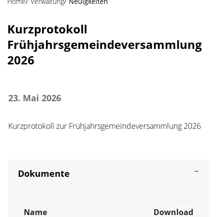
Home
Verwaltung
Neuigkeiten
Kurzprotokoll
Zugehörige Objekte
Frühjahrsgemeindeversammlung
2026
23. Mai 2026
Kurzprotokoll zur Frühjahrsgemeindeversammlung 2026
Dokumente
Name
Download