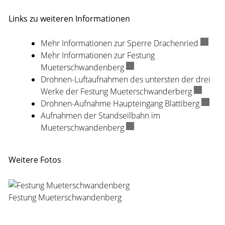
Links zu weiteren Informationen
Mehr Informationen zur Sperre Drachenried
Externe
Mehr Informationen zur Festung
Mueterschwandenberg
Externer Link wird in einem
Drohnen-Luftaufnahmen des untersten der drei
Werke der Festung Mueterschwanderberg
Externer 
Drohnen-Aufnahme Haupteingang Blattiberg
Externe
Aufnahmen der Standseilbahn im
Mueterschwandenberg
Externer Link wird in einem
Weitere Fotos
Festung Mueterschwandenberg