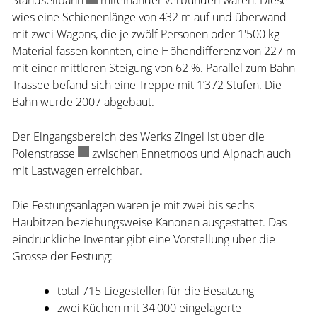
Standseilbahn
Externer Link wird in einem neuen Fenster geö
miteinander verbunden waren. Diese
wies eine Schienenlänge von 432 m auf und überwand
mit zwei Wagons, die je zwölf Personen oder 1'500 kg
Material fassen konnten, eine Höhendifferenz von 227 m
mit einer mittleren Steigung von 62 %. Parallel zum Bahn-
Trassee befand sich eine Treppe mit 1’372 Stufen. Die
Bahn wurde 2007 abgebaut.
Der Eingangsbereich des Werks Zingel ist über die
Polenstrasse
Externer Link wird in einem neuen Fenster geöff
zwischen Ennetmoos und Alpnach auch
mit Lastwagen erreichbar.
Die Festungsanlagen waren je mit zwei bis sechs
Haubitzen beziehungsweise Kanonen ausgestattet. Das
eindrückliche Inventar gibt eine Vorstellung über die
Grösse der Festung:
total 715 Liegestellen für die Besatzung
zwei Küchen mit 34'000 eingelagerte