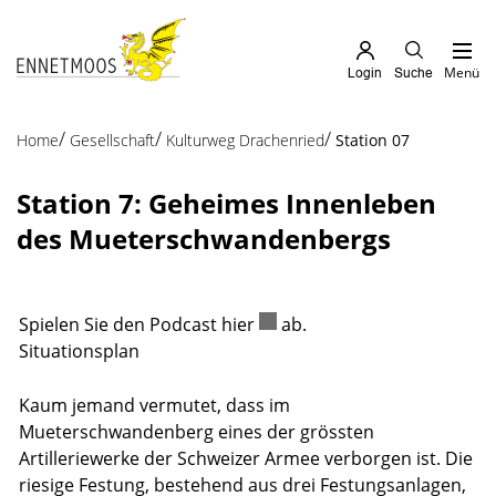
Kopfzeile
zur Startseite
Direkt zur Hauptnavigation
Direkt zum Inhalt
Direkt zur Suche
Direkt zum Stichwortverzeichnis
Menü
Login
Suche
Inhalt
(ausgewählt
Home
Gesellschaft
Kulturweg Drachenried
Station 07
Station 7: Geheimes Innenleben
des Mueterschwandenbergs
Spielen Sie den Podcast
hier
Externer Link wird in einem 
ab.
Situationsplan
Kaum jemand vermutet, dass im
Mueterschwandenberg eines der grössten
Artilleriewerke der Schweizer Armee verborgen ist. Die
riesige Festung, bestehend aus drei Festungsanlagen,