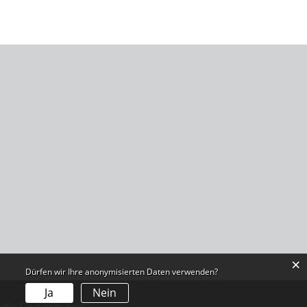
×
Dürfen wir Ihre anonymisierten Daten verwenden?
Ja
Nein
nde Ennetmoos