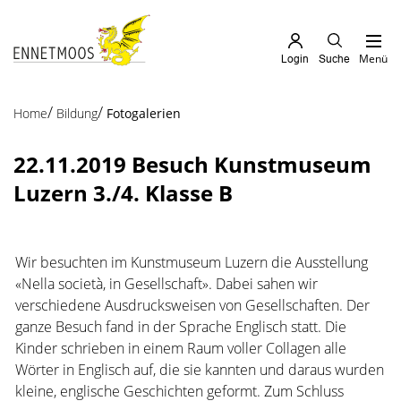
Kopfzeile
zur Startseite
Direkt zur Hauptnavigation
Direkt zum Inhalt
Direkt zur Suche
Direkt zum Stichwortverzeichnis
Menü
Login
Suche
Inhalt
(ausgewählt)
Home
Bildung
Fotogalerien
22.11.2019 Besuch Kunstmuseum
Luzern 3./4. Klasse B
Wir besuchten im Kunstmuseum Luzern die Ausstellung
«Nella società, in Gesellschaft». Dabei sahen wir
verschiedene Ausdrucksweisen von Gesellschaften. Der
ganze Besuch fand in der Sprache Englisch statt. Die
Kinder schrieben in einem Raum voller Collagen alle
Wörter in Englisch auf, die sie kannten und daraus wurden
kleine, englische Geschichten geformt. Zum Schluss