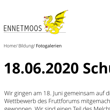
Kopfzeile
zur Startseite
Direkt zur Hauptnavigation
Direkt zum Inhalt
Direkt zur Suche
Direkt zum Stichwortverzeichnis
Inhalt
Home
Bildung
Fotogalerien
(ausgewählt)
18.06.2020 Schu
Wir gingen am 18. Juni gemeinsam auf di
Wettbewerb des Fruttforums mitgemacht h
gewonnen. Wir sind einen Teil des Melc