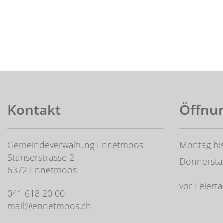
Fusszeile
Kontakt
Öffnu
Gemeindeverwaltung Ennetmoos
Montag bis
Stanserstrasse 2
Donnersta
6372 Ennetmoos
vor Feiert
041 618 20 00
mail@ennetmoos.ch