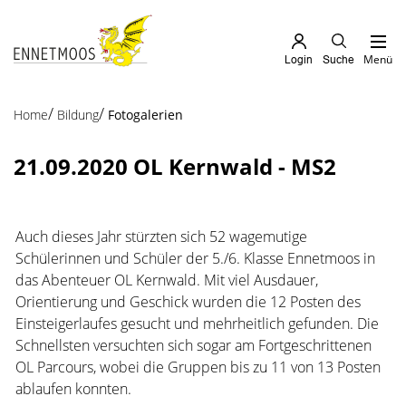
Kopfzeile
zur Startseite
Direkt zur Hauptnavigation
Direkt zum Inhalt
Direkt zur Suche
Direkt zum Stichwortverzeichnis
Menü
Login
Suche
Inhalt
(ausgewählt)
Home
Bildung
Fotogalerien
21.09.2020 OL Kernwald - MS2
Auch dieses Jahr stürzten sich 52 wagemutige
Schülerinnen und Schüler der 5./6. Klasse Ennetmoos in
das Abenteuer OL Kernwald. Mit viel Ausdauer,
Orientierung und Geschick wurden die 12 Posten des
Einsteigerlaufes gesucht und mehrheitlich gefunden. Die
Schnellsten versuchten sich sogar am Fortgeschrittenen
OL Parcours, wobei die Gruppen bis zu 11 von 13 Posten
ablaufen konnten.