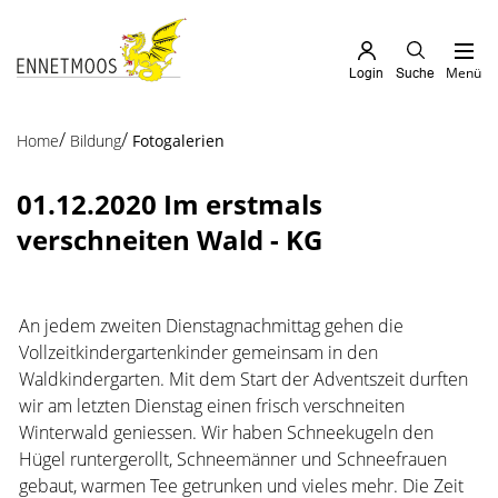
Kopfzeile
zur Startseite
Direkt zur Hauptnavigation
Direkt zum Inhalt
Direkt zur Suche
Direkt zum Stichwortverzeichnis
Menü
Login
Suche
Inhalt
(ausgewählt)
Home
Bildung
Fotogalerien
01.12.2020 Im erstmals
verschneiten Wald - KG
An jedem zweiten Dienstagnachmittag gehen die
Vollzeitkindergartenkinder gemeinsam in den
Waldkindergarten. Mit dem Start der Adventszeit durften
wir am letzten Dienstag einen frisch verschneiten
Winterwald geniessen. Wir haben Schneekugeln den
Hügel runtergerollt, Schneemänner und Schneefrauen
gebaut, warmen Tee getrunken und vieles mehr. Die Zeit