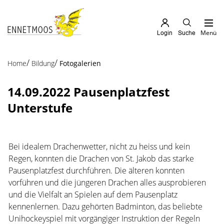
Kopfzeile
zur Startseite
Direkt zur Hauptnavigation
Direkt zum Inhalt
Direkt zur Suche
Direkt zum Stichwortverzeichnis
Menü
Login
Suche
Inhalt
(ausgewählt)
Home
Bildung
Fotogalerien
14.09.2022 Pausenplatzfest
Unterstufe
Bei idealem Drachenwetter, nicht zu heiss und kein
Regen, konnten die Drachen von St. Jakob das starke
Pausenplatzfest durchführen. Die älteren konnten
vorführen und die jüngeren Drachen alles ausprobieren
und die Vielfalt an Spielen auf dem Pausenplatz
kennenlernen. Dazu gehörten Badminton, das beliebte
Unihockeyspiel mit vorgängiger Instruktion der Regeln