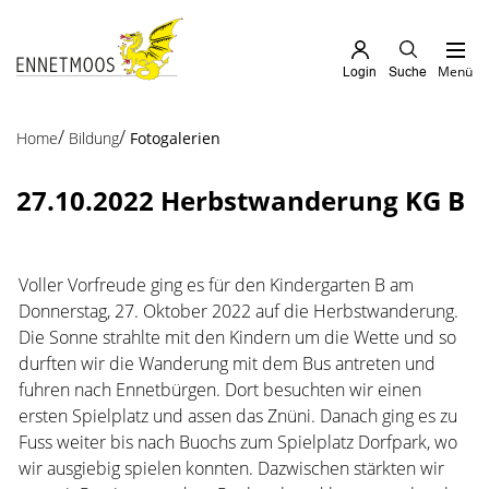
Kopfzeile
zur Startseite
Direkt zur Hauptnavigation
Direkt zum Inhalt
Direkt zur Suche
Direkt zum Stichwortverzeichnis
Menü
Login
Suche
Inhalt
(ausgewählt)
Home
Bildung
Fotogalerien
27.10.2022 Herbstwanderung KG B
Voller Vorfreude ging es für den Kindergarten B am
Donnerstag, 27. Oktober 2022 auf die Herbstwanderung.
Die Sonne strahlte mit den Kindern um die Wette und so
durften wir die Wanderung mit dem Bus antreten und
fuhren nach Ennetbürgen. Dort besuchten wir einen
ersten Spielplatz und assen das Znüni. Danach ging es zu
Fuss weiter bis nach Buochs zum Spielplatz Dorfpark, wo
wir ausgiebig spielen konnten. Dazwischen stärkten wir