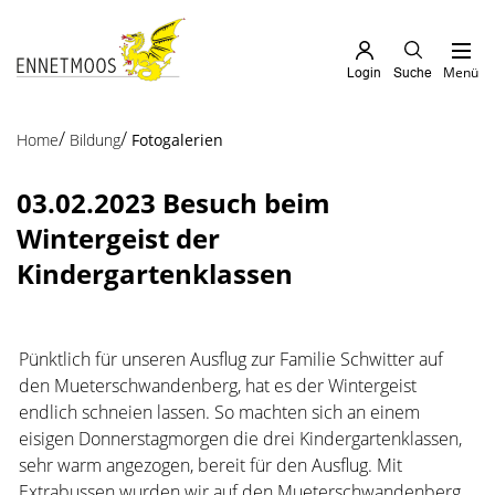
Kopfzeile
zur Startseite
Direkt zur Hauptnavigation
Direkt zum Inhalt
Direkt zur Suche
Direkt zum Stichwortverzeichnis
Menü
Login
Suche
Inhalt
(ausgewählt)
Home
Bildung
Fotogalerien
03.02.2023 Besuch beim
Wintergeist der
Kindergartenklassen
Pünktlich für unseren Ausflug zur Familie Schwitter auf
den Mueterschwandenberg, hat es der Wintergeist
endlich schneien lassen. So machten sich an einem
eisigen Donnerstagmorgen die drei Kindergartenklassen,
sehr warm angezogen, bereit für den Ausflug. Mit
Extrabussen wurden wir auf den Mueterschwandenberg