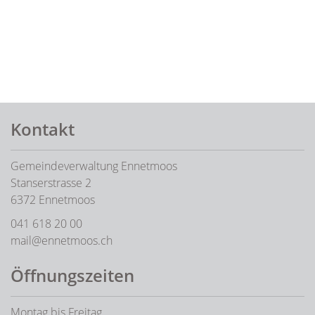
Fusszeile
Kontakt
Gemeindeverwaltung Ennetmoos
Stanserstrasse 2
6372 Ennetmoos
041 618 20 00
mail@ennetmoos.ch
Öffnungszeiten
Montag bis Freitag