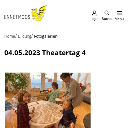
Kopfzeile
zur Startseite
Direkt zur Hauptnavigation
Direkt zum Inhalt
Direkt zur Suche
Direkt zum Stichwortverzeichnis
Menü
Login
Suche
Inhalt
(ausgewählt)
Home
Bildung
Fotogalerien
04.05.2023 Theatertag 4