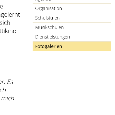
ie
Organisation
ngelernt
Schulstufen
sich
Musikschulen
tikind
Dienstleistungen
Fotogalerien
(ausgewählt)
r. Es
ich
r mich