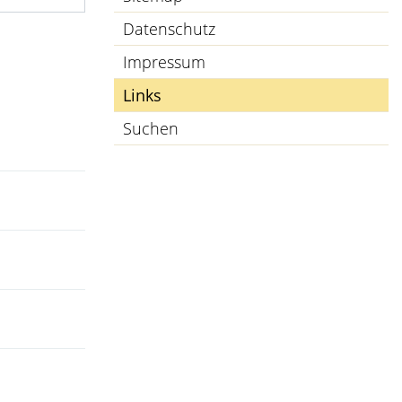
Datenschutz
Impressum
Links
(ausgewählt)
Suchen
neuen Fenster geöffnet.
 geöffnet.