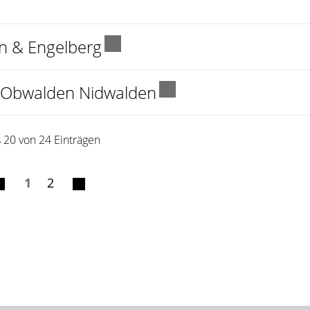
em neuen Fenster geöffnet.
Externer Link wird in einem
n & Engelberg
Externer Link wird i
m Obwalden Nidwalden
s 20 von 24 Einträgen
1
2