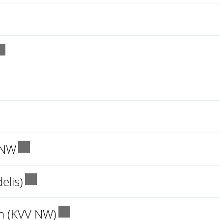
nk wird in einem neuen Fenster geöffnet.
xterner Link wird in einem neuen Fenster g
r Link wird in einem neuen Fenster geöffne
nk wird in einem neuen Fenster geöffnet.
Externer Link wird in einem neuen Fens
 NW
Externer Link wird in einem neuen Fen
elis)
Externer Link wird in einem ne
n (KVV NW)