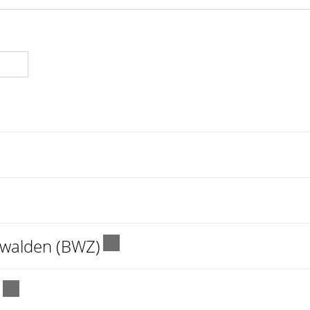
ink wird in einem neuen Fenster geöffnet.
ink wird in einem neuen Fenster geöffnet.
Externer Link wird in einem 
dwalden (BWZ)
Externer Link wird in einem neuen Fenster