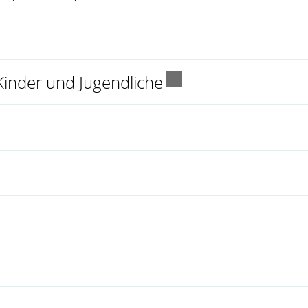
 einem neuen Fenster geöffnet.
Externer Link wird 
inder und Jugendliche
er Link wird in einem neuen Fenster geöff
ner Link wird in einem neuen Fenster geöff
Link wird in einem neuen Fenster geöffnet
in einem neuen Fenster geöffnet.